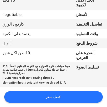
الحد الأدنى
10 كجم
معلومات
لكمية:
عنا
الأسعار:
negotiable
تفاصيل التغليف:
كارتون الورق
جولة
في
وقت التسليم:
يعتمد على الكمية
المعمل
شروط الدفع:
T / T.
القدرة على
10 طن لكل شهر
مراقبة
العرض:
الجودة
تسليط الضوء:
خيط خياطة مقاوم للحرارة من الفولاذ المقاوم للصدأ 316L
، خيط خياطة مقاوم للحرارة 12um ، خيط خياطة مقاوم
للحرارة بنسبة 1.1٪
,
,
12um heat resistant sewing thread
اتصل
1.1% elongation heat resistant sewing thread
بنا
افضل سعر
اطلب