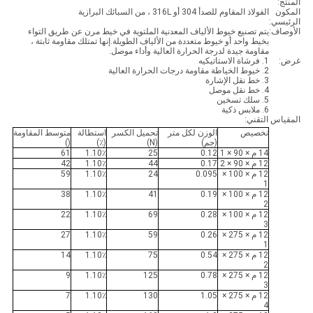
المنتج:
المكون
الفولاذ المقاوم للصدأ 304 أو 316L ، من السبائك البرازية
الرئيسي:
الأوصاف:
يتم تصنيع خيوط الألياف المعدنية الملتوية في خيط مرن عن طريق التواء
بخيط واحد أو خيوط متعددة من الألياف الطويلة.إنها تمتلك مقاومة ثابتة ،
مقاومة جيدة لدرجة الحرارة العالية وأداء موصل.
غرض:
1. فرشاة الاستاتيكيه
2. خيوط الخياطة مقاومة درجات الحرارة العالية
3. خط نقل الإشارة
4. خط نقل موصل
5. سلك تسخين
6. ملابس ذكية
المقياس التقني:
تخصيص
الوزن لكل متر
تحميل الكسر
استطالة
متوسط ​​المقاومة
(جم)
(N)
(٪)
()
14 م × 90 × 1
0.12
25
1.10٪
61
12 م × 90 × 2
0.17
44
1.10٪
42
12 م × 100 ×
0.095
24
1.10٪
59
1
12 م × 100 ×
0.19
41
1.10٪
38
2
12 م × 100 ×
0.28
69
1.10٪
22
3
12 م × 275 ×
0.26
59
1.10٪
27
1
12 م × 275 ×
0.54
75
1.10٪
14
2
12 م × 275 ×
0.78
125
1.10٪
9
3
12 م × 275 ×
1.05
130
1.10٪
7
4