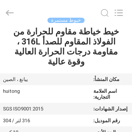
Huitong
Advanced
Materials
Co.,
Ltd..
خيوط مستمرة
All
Rights
خيط خياطة مقاوم للحرارة من
بيت
Reserved.
الفولاذ المقاوم للصدأ 316L ،
منتجات
مقاومة درجات الحرارة العالية
وقوة عالية
أشرطة
فيديو
مكان المنشأ:
ييانغ ، الصين
اسم العلامة
huitong
عرض
التجارية:
الواقع
إصدار الشهادات:
SGS ISO9001:2015
الافتراضي
رقم الموديل:
316 لتر / 304