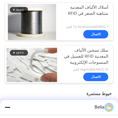
أسلاك الألياف المعدنية
متناهية الصغر في RFID
To be discussed MOQ:1 كجم
الاتصال
سلك تسخين الألياف
المعدنية RFID للغسيل في
المنسوجات الإلكترونية
negotiable MOQ:10 كجم
الاتصال
خيوط مستمرة
12um خيوط الغزل الموصلة كهربائيا
Bella
خيط خياطة مقاوم للحرارة من الفولاذ المقاوم للصدأ 316L ، مقاومة