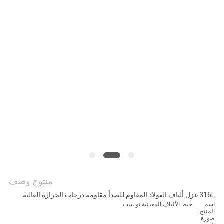
اقتباس
خريطة
الموقع
سياسة
الخصوصية
منتوج وصف
316L غزل ألياف الفولاذ المقاوم للصدأ مقاومة درجات الحرارة العالية
اسم
خيط الألياف المعدنية تويست
المنتج:
صورة