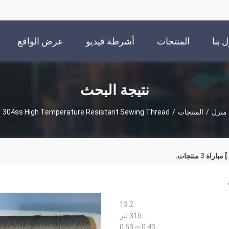
 بنا
المنتجات
أشرطة فيديو
عرض الواقع
الافتراضي
نتيجة البحث
منزل
/
المنتجات
/
304ss High Temperature Resistant Sewing Thread
3
منتجات.
13.2
316 لتر
0.43 ~ 0.53