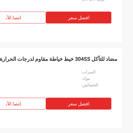
افضل سعر
ﺎﺘﺼﻟ ﺍﻶﻧ
مضاد للتآكل 304SS خيط خياطة مقاوم لدرجات الحرارة العالية معتمد من SGS
الميزات:
موك:
الخصائص:
افضل سعر
ﺎﺘﺼﻟ ﺍﻶﻧ