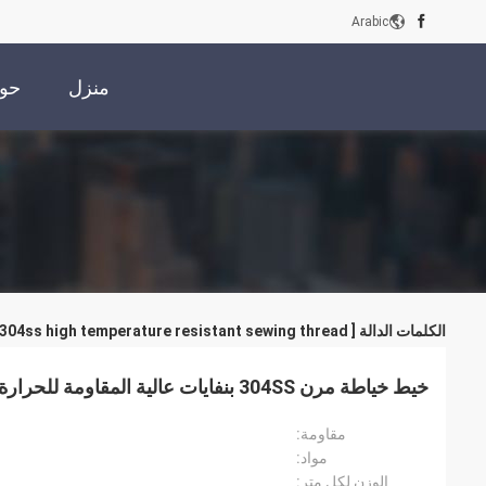
Arabic
منزل
حول
الكلمات الدالة [ 304ss high temperature resistant sewing thread ] مباراة
خيط خياطة مرن 304SS بنفايات عالية المقاومة للحرارة
مقاومة:
مواد:
الوزن لكل متر: