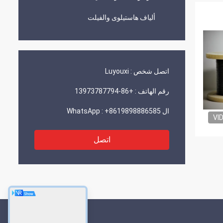
ألياف هاستيلوى والفيلت
اتصل شخص :
Luyouxi
رقم الهاتف :
+86-13973787794
ال WhatsApp :
+8619898886585
VI
اتصل