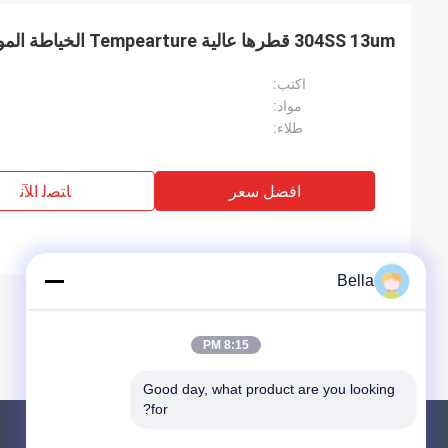
304SS 13um قطرها عالية Tempearture الخياطة الموضوع للملابس
اكتب:
مواد:
طلاء:
افضل سعر
ﺎﺘﺼﻟ ﺍﻶﻧ
Bella
8:15 PM
Good day, what product are you looking 
for?