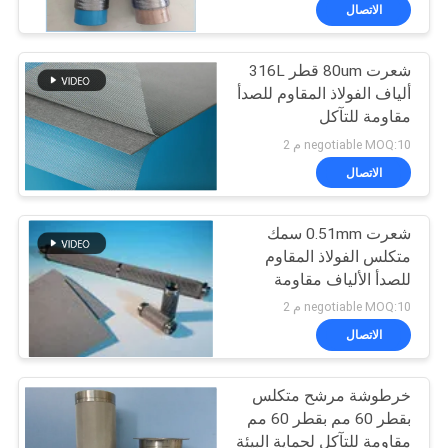
ميكرومتر
معلومات
الاتصال
عنا
شعرت 80um قطر 316L
ألياف الفولاذ المقاوم للصدأ
جولة
مقاومة للتآكل
في
negotiable MOQ:10 م 2
المعمل
الاتصال
شعرت 0.51mm سمك
مراقبة
متكلس الفولاذ المقاوم
الجودة
للصدأ الألياف مقاومة
للتآكل
negotiable MOQ:10 م 2
اتصل
الاتصال
بنا
خرطوشة مرشح متكلس
بقطر 60 مم بقطر 60 مم
اطلب
مقاومة للتآكل لحماية البيئة