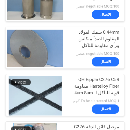
اقتباس
negotiable MOQ:100 عنصر
الاتصال
خريطة
0.44mm سمك الفولاذ
الموقع
المقاوم للصدأ متكلس
ورأى مقاومة للتآكل
سياسة
negotiable MOQ:100 عنصر
الاتصال
الخصوصية
QH Ripple C276 C59
Hastelloy Fiber مقاومة
قوية للتآكل لـ 4um 8um
12um و 22um
To be discussed MOQ:1 كجم
الاتصال
موصل فائق الدقة C276