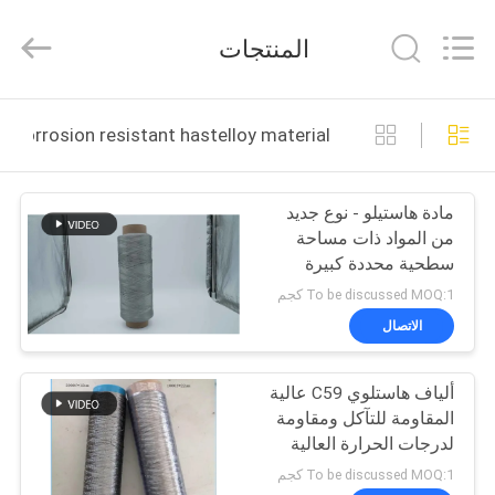
Huitong
Advanced
Materials
المنتجات
Co.,
Ltd..
All
Rights
بيت
Reserved.
corrosion resistant hastelloy material التصنيع عبر الإنترنت
منتجات
مادة هاستيلو - نوع جديد
من المواد ذات مساحة
أشرطة
سطحية محددة كبيرة
فيديو
ومقاومة قوية للتآكل
To be discussed MOQ:1 كجم
الاتصال
عرض
ألياف هاستلوي C59 عالية
الواقع
المقاومة للتآكل ومقاومة
الافتراضي
لدرجات الحرارة العالية
بسماكة 12 ميكرومتر و 22
To be discussed MOQ:1 كجم