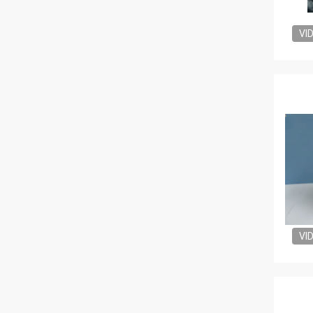
VI
VI