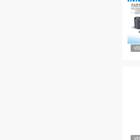
VI
VI