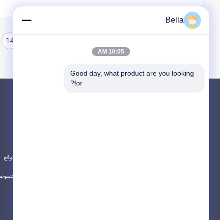
Bella
14
13
12
10:05 AM
Good day, what product are you looking 
for?
المنتجات
حول
الألياف المعدنية الملبدة
أخبار
ألياف الفولاذ المقاوم للصدأ
الحالات
ألياف التيتانيوم
خريطة الموقع
جميع الفئات
سياسة الخصوصي