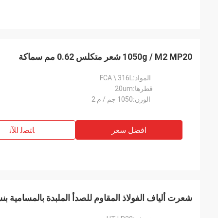
1050g / M2 MP20 شعر متكلس 0.62 مم سماكة
المواد:
FCA \ 316L
قطرها:
20um
الوزن:
1050 جم / م 2
افضل سعر
ﺎﺘﺼﻟ ﺍﻶﻧ
شعرت ألياف الفولاذ المقاوم للصدأ الملبدة بالمسامية بنسبة 85٪ بسمك .74