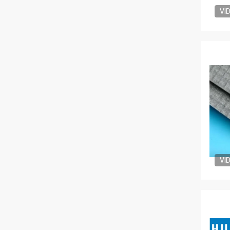
VI
VI