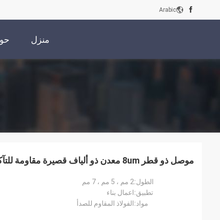
Arabic
منزل
حول
م
موصل ذو قطر 8um معدن ذو ألياف قصيرة مقاومة للتآكل لطلاء مضاد للساكنة
الطول:
2 مم ، 5 مم ، 7 مم
تطبيق:
اعمال بناء
مواد:
الفولاذ المقاوم للصدأ