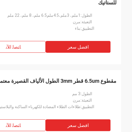
للستاتيك
الطول:
1ملم، 3ملم،4.5ملم6.5 ملم، 8 ملم، 22 ملم
التعبئة:
مرن
التطبيق:
بناء
افضل سعر
ﺎﺘﺼﻟ ﺍﻶﻧ
مقطوع 6.5um قطر 3mm الطول الألياف القصيرة معتمدة SGS
الطول:
3 مم
التعبئة:
مرن
التطبيق:
افضل سعر
ﺎﺘﺼﻟ ﺍﻶﻧ