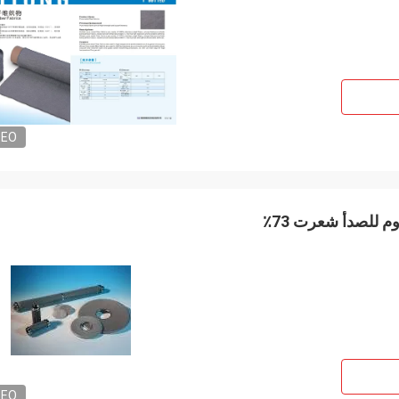
DEO
1050g / M2 0.49mm سمك متكلس ألياف الفولاذ المقاوم للصدأ شعرت 73٪
DEO