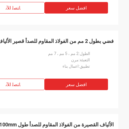
افضل سعر
ﺎﺘﺼﻟ ﺍﻶﻧ
فضي بطول 2 مم من الفولاذ المقاوم للصدأ قصير الألياف معتمد من SGS
الطول:
2 مم ، 5 مم ، 7 مم
التعبئة:
مرن
تطبيق:
اعمال بناء
افضل سعر
ﺎﺘﺼﻟ ﺍﻶﻧ