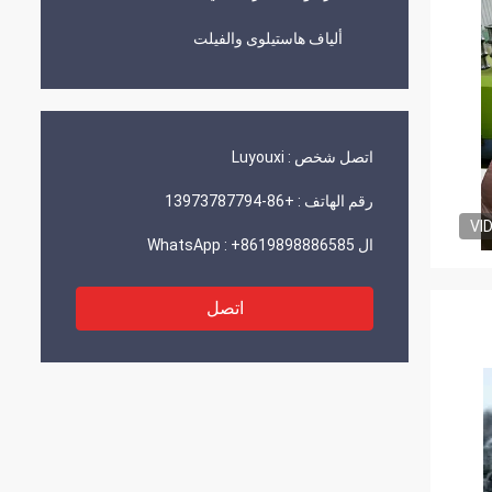
ألياف هاستيلوى والفيلت
اتصل شخص :
Luyouxi
رقم الهاتف :
+86-13973787794
VI
ال WhatsApp :
+8619898886585
اتصل