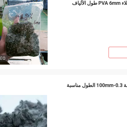
90% SS316L مع مواد قابلة للذوبان بسهولة في الماء طلاء PVA 6mm طول الألياف
DEO
مضاد للستاتيك SS304 SS316L الألياف القصيرة الموصلة 0.3-100mm الطول مناسبة