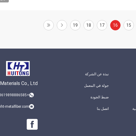
19
18
17
16
15
نبذة عن الشركة
aterials Co., Ltd.
جولة في المعمل
+8619898886585
ضبط الجودة
ht-metalfiber.com
ة
اتصل بنا