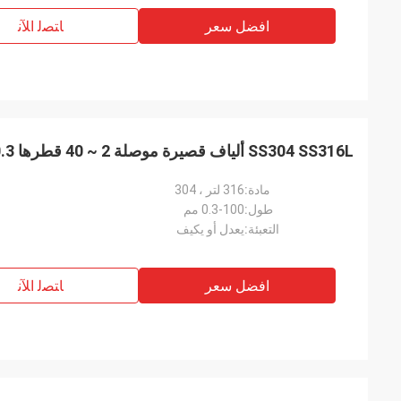
افضل سعر
ﺎﺘﺼﻟ ﺍﻶﻧ
SS304 SS316L ألياف قصيرة موصلة 2 ~ 40 قطرها 0.3-100 مم
مادة:
316 لتر ، 304
طول:
0.3-100 مم
التعبئة:
يعدل أو يكيف
افضل سعر
ﺎﺘﺼﻟ ﺍﻶﻧ