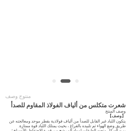
اقتباس
خريطة
الموقع
سياسة
الخصوصية
منتوج وصف
شعرت متكلس من ألياف الفولاذ المقاوم للصدأ
وصف المنتج
【وصف】
يتكون اللباد غير القابل للصدأ من ألياف فولاذية بقطر موحد ومعالجته عن
طريق وضع الهواء ثم تلبيده بالفراغ ، بحيث يمتلك اللباد قوة ممتازة.
يزيد الهيكل متعدد الطبقات لمواد المرشح من قدرة الاحتفاظ بالأوساخ ؛