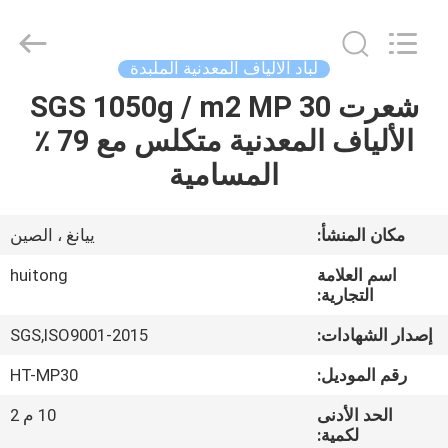
Huitong
Advanced
Materials
Co.,
Ltd..
لباد الالياف المعدنية الملبدة
All
Rights
شعرت SGS 1050g / m2 MP 30
بيت
Reserved.
الألياف المعدنية متكلس مع 79 ٪
منتجات
المسامية
أشرطة
مكان المنشأ:
ييانغ ، الصين
فيديو
اسم العلامة
huitong
التجارية:
عرض
إصدار الشهادات:
SGS,ISO9001-2015
الواقع
رقم الموديل:
HT-MP30
الافتراضي
الحد الأدنى
10 م 2
لكمية: