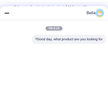
شعرت 80um قطر 316L ألياف الفولاذ المقاوم للصدأ مقاومة للتآكل
Bella
شعرت D75um بالألياف المعدنية الملبدة ، عنصر تصفية الفولاذ المقاوم
للصدأ بسمك 1 مم
9:29 PM
0.57mm سمك 60um القطر الفولاذ المقاوم للصدأ غرامة شبكة أسلاك
غير قابلة للصدأ
Good day, what product are you looking for?
فئات شعبية
جميع
ألياف الفولاذ المقاوم 
الألياف المعدنية 
للصدأ
الملبدة
ألياف النيكل
ألياف التيتانيوم
ألياف قصيرة
الألياف النحاسية
لباد الالياف المعدنية 