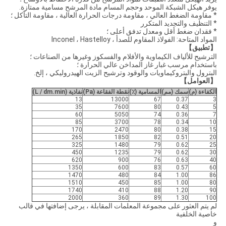
يوفر هيكل الشبكة الموحد وحجم المسام مادة المرشح مسامية ممتازة.
* مقاومة الضغط العالي ، مقاومة درجات الحرارة العالية ، مقاومة التآكل ؛
* التنظيف والتجديد المتكرر
* فقدان ضغط أقل ومعدل تدفق أعلى ؛
المواد المتاحة: الفولاذ المقاوم للصدأ ، Inconel ، Hastelloy
【تطبيق】
الترشيح للألياف الكيماوية والأفلام والفسكوز وغيرها من الصناعات ؛
باستخدام مرسب غبار غاز المداخن عالي الحرارة ؛
البترول والبتروكيماويات والوقود وترشيح الزيت الهيدروليكي ، إلخ.
【العوامل】
الكفاءة (م)
سمك (مم)
المسامية (٪)
نقطة الفقاعة (Pa)
نفاذية (L / dm.min)
13
13000
67
0.37
3
35
7600
80
0.43
5
60
5050
74
0.36
7
85
3700
78
0.34
10
170
2470
80
0.38
15
265
1850
82
0.51
20
325
1480
79
0.62
25
450
1235
79
0.62
30
620
900
76
0.63
40
1350
600
83
0.57
60
1470
480
84
1.00
86
1510
450
85
1.00
80
1740
410
88
1.20
90
2000
360
89
1.30
100
لم يتم العثور على مجموعة المعلمات المقابلة ، يرجى إضافتها في قالب
خاصية الخلفية
و