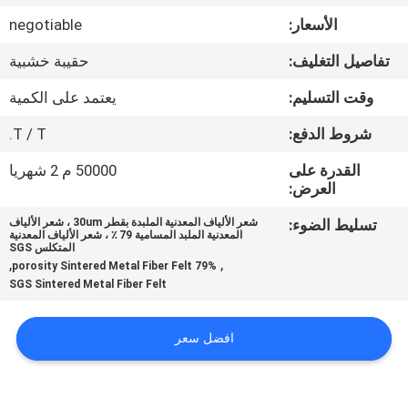
معلومات
الأسعار:
negotiable
عنا
تفاصيل التغليف:
حقيبة خشبية
جولة
وقت التسليم:
يعتمد على الكمية
في
شروط الدفع:
T / T.
المعمل
القدرة على
50000 م 2 شهريا
العرض:
مراقبة
تسليط الضوء:
شعر الألياف المعدنية الملبدة بقطر 30um ، شعر الألياف
المعدنية الملبد المسامية 79 ٪ ، شعر الألياف المعدنية
الجودة
المتكلس SGS
,
,
79% porosity Sintered Metal Fiber Felt
SGS Sintered Metal Fiber Felt
اتصل
بنا
افضل سعر
اطلب