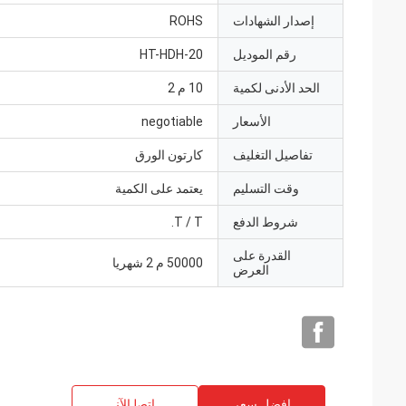
إصدار الشهادات
ROHS
رقم الموديل
HT-HDH-20
الحد الأدنى لكمية
10 م 2
الأسعار
negotiable
تفاصيل التغليف
كارتون الورق
وقت التسليم
يعتمد على الكمية
شروط الدفع
T / T.
القدرة على
50000 م 2 شهريا
العرض
افضل سعر
ﺎﺘﺼﻟ ﺍﻶﻧ