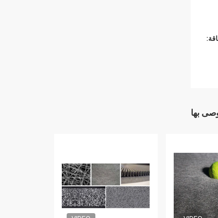
قة:
وصى بها