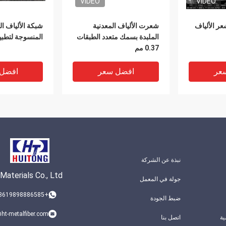
VIDEO
VIDEO
1um ~ 1 شعر الألياف
شعرت الألياف المعدنية
شبكة الألياف ال
الملبدة بسمك متعدد الطبقات
المنسوجة لتطبيق  / GPF
0.37 مم
عر
افضل سعر
افضل
نبذة عن الشركة
aterials Co., Ltd.
جولة في المعمل
VIDEO
VIDEO
+8619898886585
ضبط الجودة
0.57mm سمك 60um القطر
شعرت D75um بالألياف
ht-metalfiber.com
ة
اتصل بنا
لصدأ غرامة
المعدنية الملبدة ، عنصر تصفية
ألياف الفولاذ ال