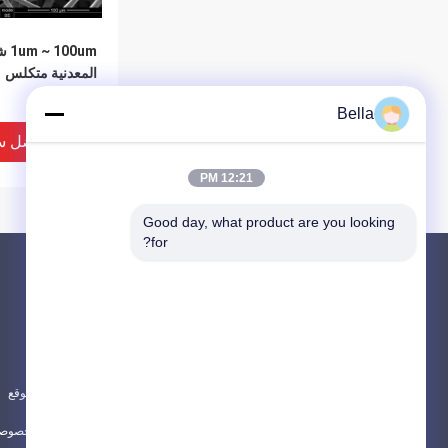
00um
المعدنية متكلس
Bella
افضل س
12:21 PM
Good day, what product are you looking 
for?
المنتجات
حول
الألياف المعدنية الملبدة
أخبار
ألياف الفولاذ المقاوم للصدأ
الحالات
ألياف التيتانيوم
خريطة الموقع
جميع الفئات
سياسة الخصوصي
الفولاذ المقاوم ل