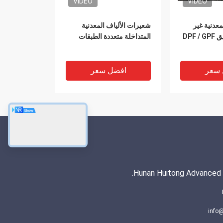
VIDEO
VIDEO
معدنية غير
شعيرات الألياف المعدنية
DPF
المتداخلة متعددة الطبقات
 سعر
افضل سعر
Hunan Huitong Advanced M
VIDEO
VIDEO
شعرت 80um قطر 316L
شعر متكلس من الألياف
info@
مقاوم للصدأ
البرازية DPF