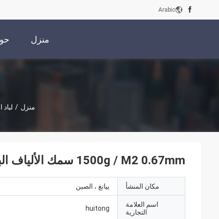
Arabic
منزل
حول
منزل
/
لباد 
1500g / M2 0.67mm سمك الألياف البرازية متكلس 72٪ المسامية
مكان المنشأ
ييانغ ، الصين
اسم العلامة
huitong
التجارية