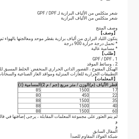
شعر متكلس من الألياف البرازية لـ GPF / DPF
شعر متكلس من الألياف البرازية
وصف المنتج
【وصف】
يتكون اللباد البرازي من ألياف برازية بقطر موحد ومعالجتها بالهواء ثم ت
* تحمل درجة حرارة 900 درجة
* مسامية عالية
【طلب】
1 ، GPF / DPF
2 ، وسائط الموقد
الهيكل المفتوح ، القصور الذاتي الحراري المنخفض: الخلط المسبق 
التطبيقات الحرارية للغازات المنزلية ومواقد الغاز الصناعية والسخانات
【المعلمات】
قطر الألياف (م)
الوزن / متر مربع (جم / م 2)
المسامية (٪)
85
1500
17
80
450
22
88
1500
35
88
1500
40
88
1500
60
لم يتم العثور على مجموعة المعلمات المقابلة ، يرجى إضافتها في قا
و
و
المقال السابق
شبكة الفولاذ المقاوم للصدأ