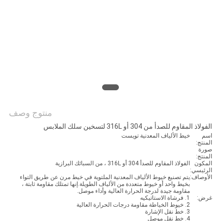
اقتباس
خريطة
الموقع
سياسة
الخصوصية
منتوج وصف
الفولاذ المقاوم للصدأ من 304 أو 316L لتسخين سلك الملابس
اسم
خيط الألياف المعدنية تويست
المنتج:
صورة
المنتج:
المكون
الفولاذ المقاوم للصدأ 304 أو 316L ، من السبائك البرازية
الرئيسي:
الأوصاف:
يتم تصنيع خيوط الألياف المعدنية الملتوية في خيط مرن عن طريق التواء
بخيط واحد أو خيوط متعددة من الألياف الطويلة.إنها تمتلك مقاومة ثابتة ،
مقاومة جيدة لدرجة الحرارة العالية وأداء موصل.
غرض:
1. فرشاة الاستاتيكيه
2. خيوط الخياطة مقاومة درجات الحرارة العالية
3. خط نقل الإشارة
4. خط نقل موصل