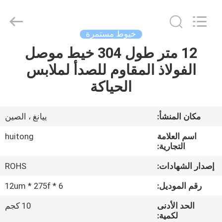
Huitong
Advanced
Materials
Co.,
Ltd..
خيوط مستمرة
All
Rights
12 متر طول 304 خيط موصل
بيت
Reserved.
الفولاذ المقاوم للصدأ لملابس
منتجات
الحياكة
أشرطة
مكان المنشأ:
ييانغ ، الصين
فيديو
اسم العلامة
huitong
التجارية:
عرض
إصدار الشهادات:
ROHS
الواقع
رقم الموديل:
12um * 275f * 6
الافتراضي
الحد الأدنى
10 كجم
لكمية: