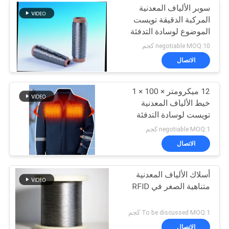
سوبر الألياف المعدنية
المركبة الدقيقة تويست
الموضوع لوسادة التدفئة
negotiable MOQ:10 كجم
الاتصال
12 ميكرومتر × 100 × 1
خيط الألياف المعدنية
تويست لوسادة التدفئة
negotiable MOQ:1 كجم
الاتصال
أسلاك الألياف المعدنية
متناهية الصغر في RFID
To be discussed MOQ:1 كجم
الاتصال