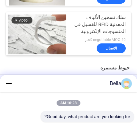
سلك تسخين الألياف
المعدنية RFID للغسيل في
المنسوجات الإلكترونية
negotiable MOQ:10 كجم
الاتصال
خيوط مستمرة
12um خيوط الغزل الموصلة كهربائيا
Bella
خيط خياطة مقاوم للحرارة من الفولاذ المقاوم للصدأ 316L ، مقاومة
درجات الحرارة العالية وقوة عالية
10:28 AM
سلك فائق النعومة موصل
Good day, what product are you looking for?
فئات شعبية
جميع