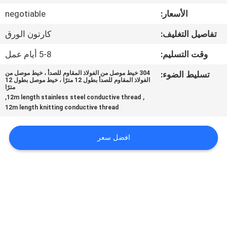
معلومات
الأسعار:
negotiable
عنا
تفاصيل التغليف:
كارتون الورق
جولة
وقت التسليم:
5-8 أيام عمل
في
تسليط الضوء:
304 خيط موصل من الفولاذ المقاوم للصدأ ، خيط موصل من
الفولاذ المقاوم للصدأ بطول 12 مترًا ، خيط موصل بطول 12
المعمل
مترًا
,
,
12m length stainless steel conductive thread
12m length knitting conductive thread
مراقبة
الجودة
افضل سعر
اتصل
بنا
اطلب