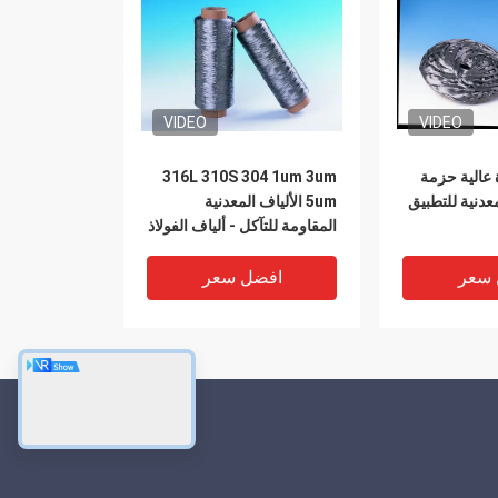
VIDEO
VIDEO
ة عالية حزمة
316L 310S 304 1um 3um
عدنية للتطبيق
5um الألياف المعدنية
المقاومة للتآكل - ألياف الفولاذ
المقاوم للصدأ الموصلة
للتطبيقات الصناعية
 سعر
افضل سعر