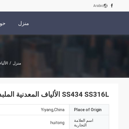
Arabic
منزل
حول
منزل
/
الأليا
SS434 SS316L الألياف المعدنية الملبدة لحزام النقل بدرجة حرارة عالية
Yiyang,China
Place of Origin
اسم العلامة
huitong
التجارية