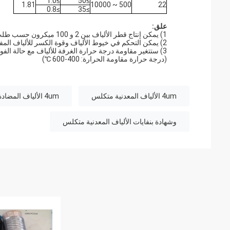
≥1.0
≥50
1.81
500 ~ 10000
22
≥0.8
≥35
علق:
1) يمكن إنتاج قطر الألياف بين 2 و 100 ميكرون حسب طلب العميل.
2) يمكن التحكم في خيوط الألياف وقوة الكسر للألياف المفردة بناءً على طلب العميل.
(درجة حرارة مقاومة الحرارة: 400-600 ℃)
4um الألياف المعدنية متكلس
4um الألياف المضادة للكهرباء الساكنة
وشهادة بنفايات الألياف المعدنية متكلس