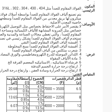
:
المكون
الفولاذ المقاوم للصدأ مثل 316L ، 302 ، 304 ، 430 ، 434
الرئيسي:
ميكرون.لها بريق معدني من الفولاذ المقاوم للصدأ وسطحها 
خاصية المعدن الأصلية.
الأوصاف:
لا يقتصر الأمر على الاحتفاظ بخصائص مثل التوصيل الكهربائي
خصائص مثل المرونة المشابهة للألياف الكيميائية ومساحة الس
المقاوم للصدأ ، والتي تغطي مجالات الصناعة والمدنية والع
تستخدم ألياف الفولاذ المقاوم للصدأ بشكل رئيسي في تصنيع 
1. أقمشة ألياف الفولاذ المقاوم للصدأ النقي
2. أقمشة ألياف الفولاذ المقاوم للصدأ نسج المخلوطة
3. شعرت متكلس من ألياف الفولاذ المقاوم للصدأ
غرض:
4. اللدائن الموصلة للدرع الكهرومغناطيسي والورق المضاد للكهرباء الساكنة والورق المضاد للتزييف والمضاد للكهرباء الساكنة
5. مادة الألياف المقواة
6. فرشاة الاستاتيكيه ، الاستاتيكيه المعصم الفرقة الخ
7. ارتفاع درجة حرارة الجسم التدفئة
8. ارتفاع درجة الحرارة وسادة العفن ، وارتفاع درجة الحرارة الحزام الناقل
المقياس التقني:
قطر الدائرة
شعيرات
الخضوع ل
استطالة
مقاومة
(م)
(F)
(CN)
(٪)
(كم)
≥1.0
≥4.5
20.68
3500 ~ 7000
6.5
≥0.8
≥3.0
≥1.0
≥6.5
13.65
2250 ~ 4500
8
≥0.85
≥4.0
≥1.1
≥17
6.07
2000 ~ 4000
12
≥0.9
≥13.5