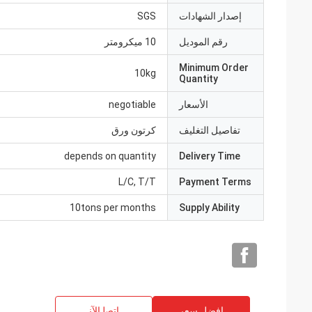
إصدار الشهادات
SGS
رقم الموديل
10 ميكرومتر
Minimum Order
10kg
Quantity
الأسعار
negotiable
تفاصيل التغليف
كرتون ورق
depends on quantity
Delivery Time
L/C, T/T
Payment Terms
10tons per months
Supply Ability
افضل سعر
ﺎﺘﺼﻟ ﺍﻶﻧ