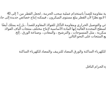
يتم تصنيع ألياف الفولاذ المقاوم للصدأ بواسطة أسلاك فولاذية مقاومة للصدأ باستخدام عملية سحب الحزمة ، لجعل القطر من 1 إلى 40
لامع.نظرًا لأن القطر يبلغ مستوى الميكرون ، فيمكنه إنتاج خصائص جديدة إلى جا
 والتوصيل الحراري ومقاومة التآكل للفولاذ المقاوم للصدأ ، بل إنه يمتلك أيضًا
طح المحددة العالية.إنها المادة الأساسية لإنتاج مختلف منتجات ألياف الفولاذ
سكرية ، مثل المنسوجات ، والترشيح ، والمعادن ، وصناعة الورق ، إلخ.
المنتجات على النحو التالي: