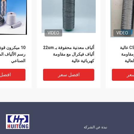
VIDEO
VIDEO
ألياف هاستلوي C59 عالية
ألياف معدنية محفوفة بـ 22um
10 ميكرون قو
ومقاومة
ألياف فيكرال مع مقاومة
رسم الألياف الم
عالية
كهربائية عالية
الصناعي
بسماكة 12 ميكرومتر و 22
عر
افضل سعر
افضل
نبذة عن الشركة