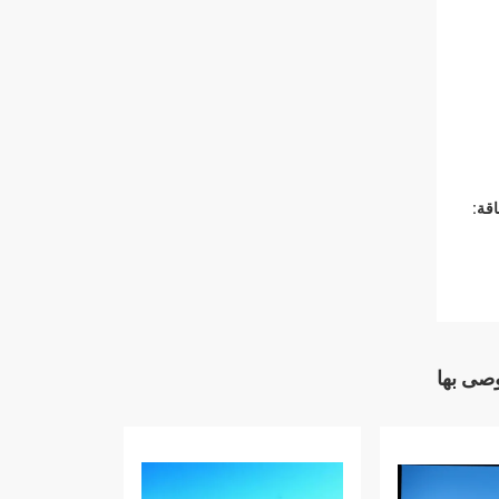
قة:
وصى بها