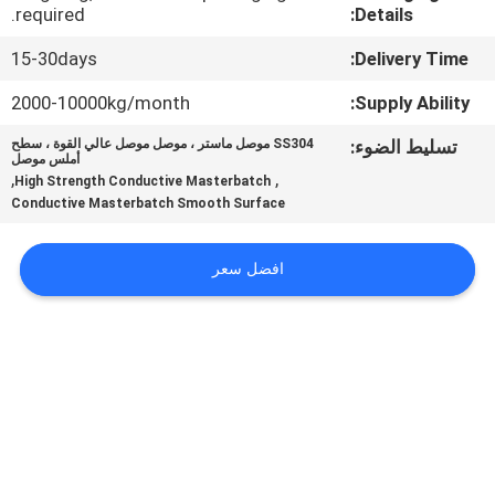
معلومات
required.
Details:
عنا
15-30days
Delivery Time:
2000-10000kg/month
Supply Ability:
جولة
تسليط الضوء:
SS304 موصل ماستر ، موصل موصل عالي القوة ، سطح
في
أملس موصل
,
,
High Strength Conductive Masterbatch
المعمل
Conductive Masterbatch Smooth Surface
مراقبة
افضل سعر
الجودة
اتصل
بنا
اطلب