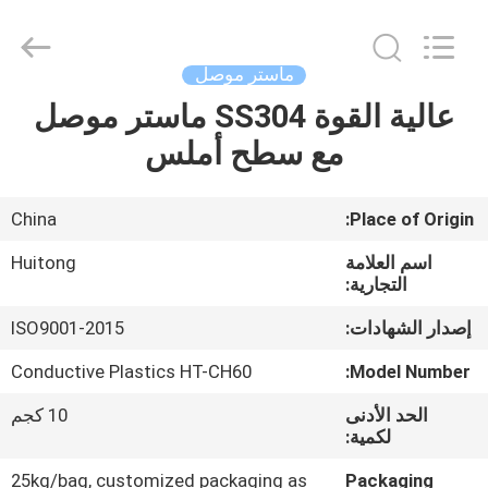
Huitong
Advanced
Materials
Co.,
Ltd..
ماستر موصل
All
Rights
عالية القوة SS304 ماستر موصل
بيت
Reserved.
مع سطح أملس
منتجات
China
Place of Origin:
أشرطة
اسم العلامة
Huitong
فيديو
التجارية:
إصدار الشهادات:
ISO9001-2015
عرض
Conductive Plastics HT-CH60
Model Number:
الواقع
الحد الأدنى
10 كجم
الافتراضي
لكمية:
25kg/bag, customized packaging as
Packaging