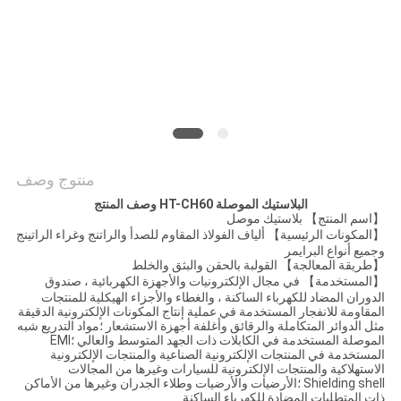
اقتباس
خريطة
الموقع
سياسة
منتوج وصف
الخصوصية
البلاستيك الموصلة HT-CH
60
وصف المنتج
【اسم المنتج】 بلاستيك موصل
【المكونات الرئيسية】 ألياف الفولاذ المقاوم للصدأ والراتنج وغراء الراتينج
وجميع أنواع البرايمر
【طريقة المعالجة】 القولبة بالحقن والبثق والخلط
【المستخدمة】 في مجال الإلكترونيات والأجهزة الكهربائية ، صندوق
الدوران المضاد للكهرباء الساكنة ، والغطاء والأجزاء الهيكلية للمنتجات
المقاومة للانفجار المستخدمة في عملية إنتاج المكونات الإلكترونية الدقيقة
مثل الدوائر المتكاملة والرقائق وأغلفة أجهزة الاستشعار ؛مواد التدريع شبه
الموصلة المستخدمة في الكابلات ذات الجهد المتوسط ​​والعالي ؛EMI
المستخدمة في المنتجات الإلكترونية الصناعية والمنتجات الإلكترونية
الاستهلاكية والمنتجات الإلكترونية للسيارات وغيرها من المجالات
Shielding shell ؛الأرضيات والأرضيات وطلاء الجدران وغيرها من الأماكن
ذات المتطلبات المضادة للكهرباء الساكنة