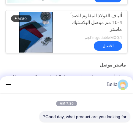
ألياف الفولاذ المقاوم للصدأ
4-10 مم موصل البلاستيك
ماستر
negotiable MOQ:1 كجم
الاتصال
ماستر موصل
سطح أملس صمغ راتينج ماستر موصل 6.5 ميكرومتر 8 ميكرومتر 11
أوم
Bella
الفولاذ المقاوم للصدأ موصل ماستر ، 2.5 مم طول التكتلات البلاستيكية
موصل
7:30 AM
بنفايات 2 مم قطر الكربون الأسود ماستر موصل لحقن EMI
Good day, what product are you looking for?
فئات شعبية
جميع