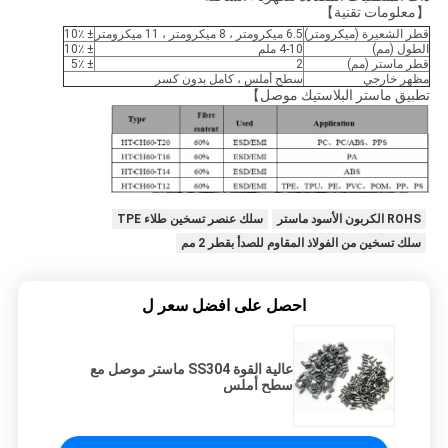
【معلومات تقنية】
قطر الشعيرة (ميكرومتر)
6.5 ميكرومتر ، 8 ميكرومتر ، 11 ميكرومتر
± 10٪
الطول (مم)
4-10 ملم
± 10٪
قطر ماستر (مم)
2
± 5٪
مظهر خارجي
سطح أملس ، كامل بدون كسر
تطبيق ماستر البلاستيك موصل】
ROHS الكربون الأسود ماستر
سلك عنصر تسخين طلاء TPE
سلك تسخين من الفولاذ المقاوم للصدأ بقطر 2 مم
احصل على افضل سعر ل
عالية القوة SS304 ماستر موصل مع
سطح أملس