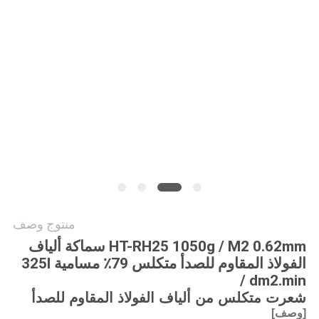
اقتباس
خريطة
الموقع
سياسة
الخصوصية
منتوج وصف
HT-RH25 1050g / M2 0.62mm سماكة ألياف
الفولاذ المقاوم للصدأ متكلس 79٪ مسامية 325l
/ dm2.min
شعرت متكلس من ألياف الفولاذ المقاوم للصدأ
[وصف]