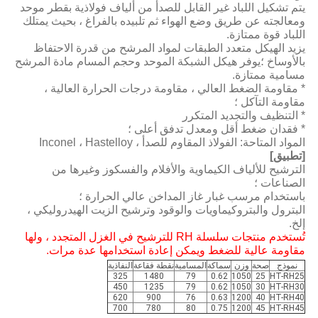
يتم تشكيل اللباد غير القابل للصدأ من ألياف فولاذية بقطر موحد
ومعالجته عن طريق وضع الهواء ثم تلبيده بالفراغ ، بحيث يمتلك
اللباد قوة ممتازة.
يزيد الهيكل متعدد الطبقات لمواد المرشح من قدرة الاحتفاظ
بالأوساخ ؛يوفر هيكل الشبكة الموحد وحجم المسام مادة المرشح
مسامية ممتازة.
* مقاومة الضغط العالي ، مقاومة درجات الحرارة العالية ،
مقاومة التآكل ؛
* التنظيف والتجديد المتكرر
* فقدان ضغط أقل ومعدل تدفق أعلى ؛
المواد المتاحة: الفولاذ المقاوم للصدأ ، Inconel ، Hastelloy
[تطبيق]
الترشيح للألياف الكيماوية والأفلام والفسكوز وغيرها من
الصناعات ؛
باستخدام مرسب غبار غاز المداخن عالي الحرارة ؛
البترول والبتروكيماويات والوقود وترشيح الزيت الهيدروليكي ،
إلخ.
تُستخدم منتجات سلسلة RH للترشيح في الغزل المتجدد ، ولها
مقاومة عالية للضغط ويمكن إعادة استخدامها عدة مرات.
نموذج
صحة
وزن
سماكة
المسامية
نقطة فقاعة
النفاذية
325
1480
79
0.62
1050
25
HT-RH25
450
1235
79
0.62
1050
30
HT-RH30
620
900
76
0.63
1200
40
HT-RH40
700
780
80
0.75
1200
45
HT-RH45