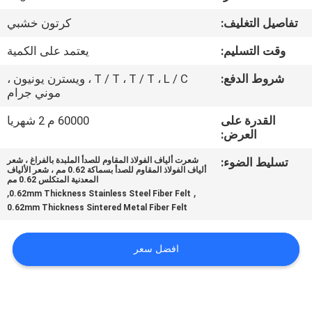
معلومات
تفاصيل التغليف:
كرتون خشبي
عنا
وقت التسليم:
يعتمد على الكمية
جولة
شروط الدفع:
T / T ، T / T ، L / C ، ويسترن يونيون ،
موني جرام
في
القدرة على
60000 م 2 شهريا
المعمل
العرض:
تسليط الضوء:
شعرت ألياف الفولاذ المقاوم للصدأ الملبدة بالفراغ ، شعر
مراقبة
ألياف الفولاذ المقاوم للصدأ بسماكة 0.62 مم ، شعر الألياف
المعدنية المتكلس 0.62 مم
الجودة
,
,
0.62mm Thickness Stainless Steel Fiber Felt
0.62mm Thickness Sintered Metal Fiber Felt
اتصل
افضل سعر
بنا
اطلب