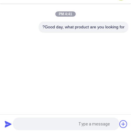
شعرت D75um بالألياف المعدنية الملبدة ، عنصر تصفية الفولاذ المقاوم
للصدأ بسمك 1 مم
4:41 PM
0.57mm سمك 60um القطر الفولاذ المقاوم للصدأ غرامة شبكة أسلاك
غير قابلة للصدأ
Good day, what product are you looking for?
فئات شعبية
جميع
ألياف الفولاذ المقاوم 
الألياف المعدنية 
للصدأ
الملبدة
ألياف النيكل
ألياف التيتانيوم
ألياف قصيرة
الألياف النحاسية
لباد الالياف المعدنية 
شعر ألياف التيتانيوم
الملبدة
طلب اقتباس