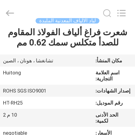
Huitong
Advanced
Materials
Co.,
Ltd..
لباد الالياف المعدنية الملبدة
All
Rights
شعرت فراغ ألياف الفولاذ المقاوم
بيت
Reserved.
للصدأ متكلس سمك 0.62 مم
منتجات
مكان المنشأ:
تشانغشا ، هونان ، الصين
أشرطة
اسم العلامة
Huitong
فيديو
التجارية:
إصدار الشهادات:
ROHS SGS ISO9001
عرض
رقم الموديل:
HT-RH25
الواقع
الحد الأدنى
10 م 2
الافتراضي
لكمية:
الأسعار:
negotiable