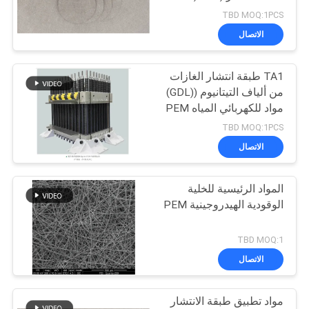
شعير ألياف التيتانيوم
TBD MOQ:1PCS
اطلب
الاتصال
2
اقتباس
TA1 طبقة انتشار الغازات
الألياف النحاسية
من ألياف التيتانيوم ((GDL)
خريطة
مواد للكهربائي المياه PEM
الموقع
TBD MOQ:1PCS
الاتصال
سياسة
المواد الرئيسية للخلية
الخصوصية
23
الوقودية الهيدروجينية PEM
ألياف قصيرة
TBD MOQ:1
الاتصال
مواد تطبيق طبقة الانتشار