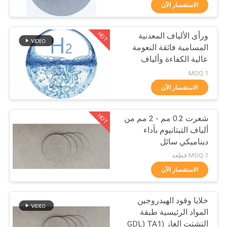
معلومات
الاستفسار الآن
عنا
HOT
ورأى الألياف المعدنية
11
المسامية فائقة النعومة
جولة
عالية الكفاءة وألياف
ألياف التيتانيوم
في
التيتانيوم
MOQ:1
المعمل
الاستفسار الآن
HOT
شعرت 0.2 مم - 2 مم من
مراقبة
ألياف التيتانيوم بأداء
الجودة
ديناميكي سائل
4
MOQ:1 قطعة
اتصل
الاستفسار الآن
ألياف النيكل
بنا
خلايا وقود الهيدروجين
المواد الرئيسية طبقة
BLOG
التشتت الغاز (GDL) TA1