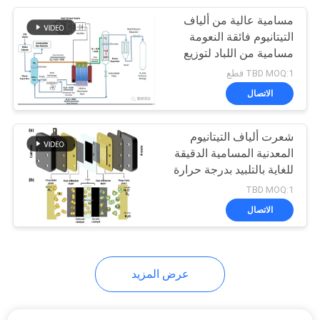
مسامية عالية من ألياف
39
التيتانيوم فائقة النعومة
مسامية من اللباد لتوزيع
خيوط مستمرة
حجم المسام
TBD MOQ:1 قطع
الاتصال
شعرت ألياف التيتانيوم
المعدنية المسامية الدقيقة
للغاية بالتلبيد بدرجة حرارة
37
عالية
TBD MOQ:1
الاتصال
ماستر موصل
عرض المزيد