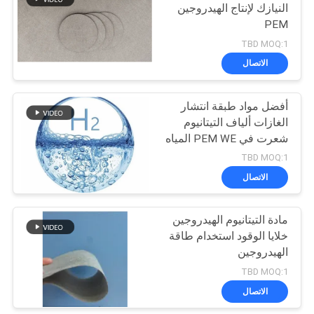
النيازك لإنتاج الهيدروجين
PEM
54
TBD MOQ:1
لباد الالياف المعدنية
الاتصال
الملبدة
أفضل مواد طبقة انتشار
الغازات ألياف التيتانيوم
شعرت في PEM WE المياه
الكهربائية
TBD MOQ:1
الاتصال
29
مادة التيتانيوم الهيدروجين
شعر ألياف التيتانيوم
خلايا الوقود استخدام طاقة
الهيدروجين
TBD MOQ:1
الاتصال