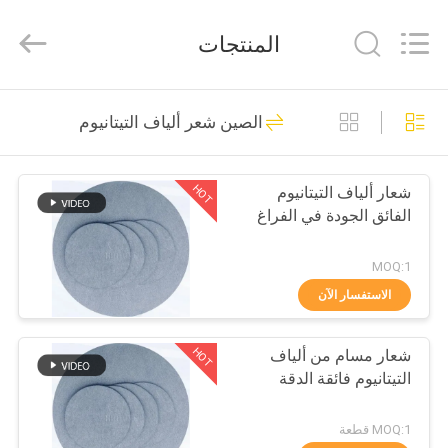
Huitong
Advanced
Materials
المنتجات
Co.,
Ltd..
All
Rights
بيت
Reserved.
30
الصين شعر ألياف التيتانيوم
الألياف المعدنية
منتجات
الملبدة
HOT
شعار ألياف التيتانيوم
الفائق الجودة في الفراغ
أشرطة
فيديو
MOQ:1
الاستفسار الآن
22
عرض
ألياف الفولاذ المقاوم
HOT
شعار مسام من ألياف
الواقع
التيتانيوم فائقة الدقة
الافتراضي
للصدأ
MOQ:1 قطعة